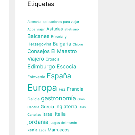
Etiquetas
Alemania
aplicaciones para viajar
Asturias
Apps viajar
atletismo
Balcanes
Bosnia y
Bulgaria
Herzegovina
Chipre
Consejos El Maestro
Viajero
Croacia
Edimburgo
Escocia
España
Eslovenia
Europa
Francia
Fez
gastronomía
Galicia
Gran
Inglaterra
Grecia
Canaria
Islas
Italia
israel
Canarias
jordania
juegos del mundo
Marruecos
kenia
Laos