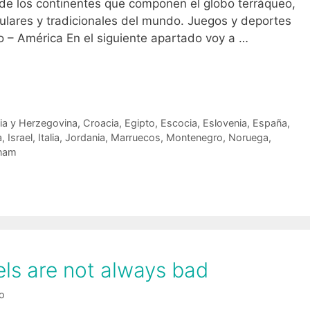
 de los continentes que componen el globo terráqueo,
ulares y tradicionales del mundo. Juegos y deportes
o – América En el siguiente apartado voy a …
ia y Herzegovina
,
Croacia
,
Egipto
,
Escocia
,
Eslovenia
,
España
,
a
,
Israel
,
Italia
,
Jordania
,
Marruecos
,
Montenegro
,
Noruega
,
tnam
els are not always bad
ro