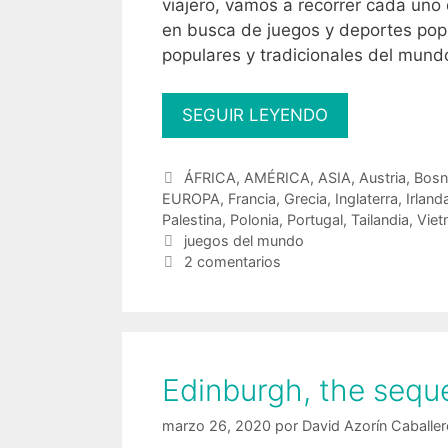
viajero, vamos a recorrer cada uno
en busca de juegos y deportes pop
populares y tradicionales del mund
Juegos
SEGUIR LEYENDO
y
deportes
Categorías
ÁFRICA
,
AMÉRICA
,
ASIA
,
Austria
,
Bosn
populares
EUROPA
,
Francia
,
Grecia
,
Inglaterra
,
Irland
y
Palestina
,
Polonia
,
Portugal
,
Tailandia
,
Vie
tradicionales
Etiquetas
juegos del mundo
2 comentarios
del
mundo
Edinburgh, the sequ
marzo 26, 2020
por
David Azorín Caballe