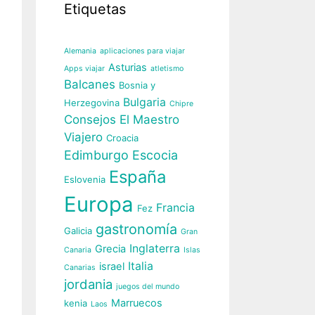
Etiquetas
Alemania
aplicaciones para viajar
Asturias
Apps viajar
atletismo
Balcanes
Bosnia y
Bulgaria
Herzegovina
Chipre
Consejos El Maestro
Viajero
Croacia
Edimburgo
Escocia
España
Eslovenia
Europa
Francia
Fez
gastronomía
Galicia
Gran
Inglaterra
Grecia
Canaria
Islas
Italia
israel
Canarias
jordania
juegos del mundo
Marruecos
kenia
Laos