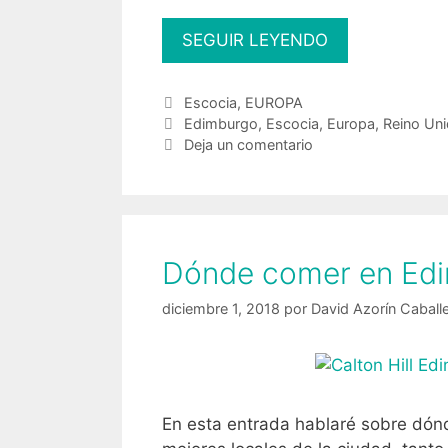
Edinburgh,
SEGUIR LEYENDO
the
sequels
Categorías
Escocia
,
EUROPA
are
Etiquetas
Edimburgo
,
Escocia
,
Europa
,
Reino Un
not
Deja un comentario
always
bad
Dónde comer en Ed
diciembre 1, 2018
por
David Azorín Caball
En esta entrada hablaré sobre dó