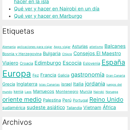
hacer en la isla
Qué ver y hacer en Nairobi en un día
Qué ver y hacer en Marburgo
Etiquetas
Balcanes
Asturias
Alemania
aplicaciones para viajar
Apps viajar
atletismo
Consejos El Maestro
Bulgaria
Bosnia y Herzegovina
Chipre
España
Edimburgo
Escocia
Viajero
Croacia
Eslovenia
Europa
gastronomía
Francia
Fez
Galicia
Gran Canaria
jordania
Inglaterra
Italia
Grecia
israel
Islas Canarias
juegos del
Marruecos
kenia
Montenegro
Murcia
mundo
Laos
Nairobi
Noruega
oriente medio
Reino Unido
Palestina
Perú
Portugal
sudeste asiático
África
Vietnam
sudamérica
Tailandia
Archivos