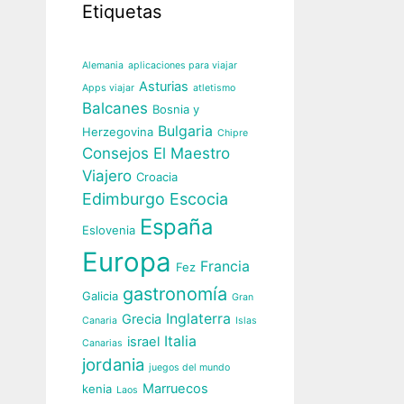
Etiquetas
Alemania
aplicaciones para viajar
Asturias
Apps viajar
atletismo
Balcanes
Bosnia y
Bulgaria
Herzegovina
Chipre
Consejos El Maestro
Viajero
Croacia
Edimburgo
Escocia
España
Eslovenia
Europa
Francia
Fez
gastronomía
Galicia
Gran
Inglaterra
Grecia
Canaria
Islas
Italia
israel
Canarias
jordania
juegos del mundo
Marruecos
kenia
Laos