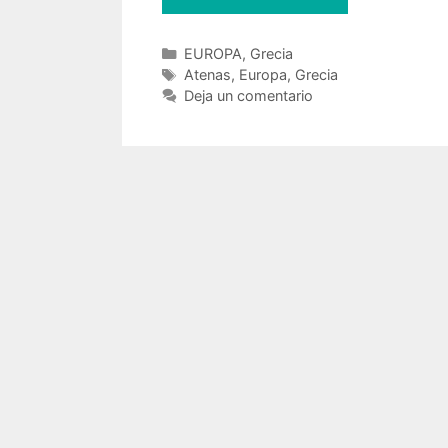
imprescindible
que
Categorías
EUROPA
,
Grecia
ver
Etiquetas
Atenas
,
Europa
,
Grecia
y
Deja un comentario
hacer
en
Atenas