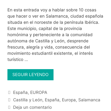
En esta entrada voy a hablar sobre 10 cosas
que hacer o ver en Salamanca, ciudad española
situada en el noroeste de la península Ibérica.
Este municipio, capital de la provincia
homónima y perteneciente a la comunidad
autónoma de Castilla y León, desprende
frescura, alegría y vida, consecuencia del
movimiento estudiantil existente, el interés
turístico …
10
SEGUIR LEYENDO
cosas
que
Categorías
España
,
EUROPA
hacer
Etiquetas
o
Castilla y León
,
España
,
Europa
,
Salamanca
ver
Deja un comentario