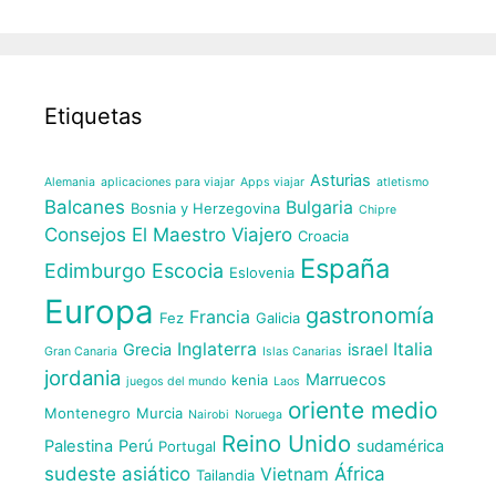
Etiquetas
Asturias
Alemania
aplicaciones para viajar
Apps viajar
atletismo
Balcanes
Bulgaria
Bosnia y Herzegovina
Chipre
Consejos El Maestro Viajero
Croacia
España
Edimburgo
Escocia
Eslovenia
Europa
gastronomía
Francia
Fez
Galicia
Inglaterra
Italia
Grecia
israel
Gran Canaria
Islas Canarias
jordania
Marruecos
kenia
juegos del mundo
Laos
oriente medio
Montenegro
Murcia
Nairobi
Noruega
Reino Unido
Palestina
Perú
sudamérica
Portugal
sudeste asiático
África
Vietnam
Tailandia