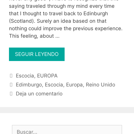
saying traveled through my mind every time
that I thought to travel back to Edinburgh
(Scotland). Surely an idea based on that
nothing could improve the previous experience.
This feeling, about …
Edinburgh,
SEGUIR LEYENDO
the
sequels
Categorías
Escocia
,
EUROPA
are
Etiquetas
not
Edimburgo
,
Escocia
,
Europa
,
Reino Unido
always
Deja un comentario
bad
Buscar: