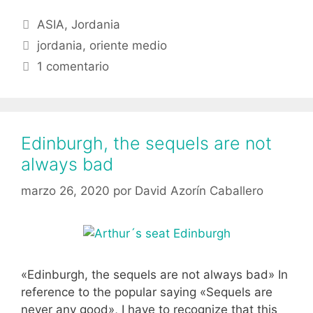
del
Categorías
ASIA
,
Jordania
Wadi
Etiquetas
Rum
jordania
,
oriente medio
(Jordania)
1 comentario
Edinburgh, the sequels are not
always bad
marzo 26, 2020
por
David Azorín Caballero
«Edinburgh, the sequels are not always bad» In
reference to the popular saying «Sequels are
never any good», I have to recognize that this