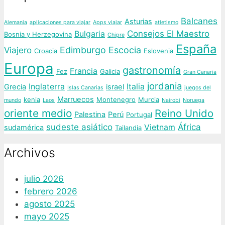
Balcanes
Asturias
Alemania
aplicaciones para viajar
Apps viajar
atletismo
Consejos El Maestro
Bulgaria
Bosnia y Herzegovina
Chipre
España
Edimburgo
Escocia
Viajero
Croacia
Eslovenia
Europa
gastronomía
Francia
Fez
Galicia
Gran Canaria
jordania
Inglaterra
Italia
Grecia
israel
Islas Canarias
juegos del
Marruecos
kenia
Montenegro
Murcia
mundo
Laos
Nairobi
Noruega
oriente medio
Reino Unido
Palestina
Perú
Portugal
sudeste asiático
África
Vietnam
sudamérica
Tailandia
Archivos
julio 2026
febrero 2026
agosto 2025
mayo 2025