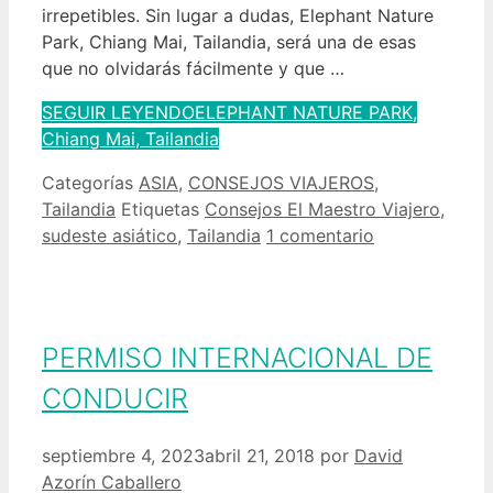
irrepetibles. Sin lugar a dudas, Elephant Nature
Park, Chiang Mai, Tailandia, será una de esas
que no olvidarás fácilmente y que …
SEGUIR LEYENDO
ELEPHANT NATURE PARK,
Chiang Mai, Tailandia
Categorías
ASIA
,
CONSEJOS VIAJEROS
,
Tailandia
Etiquetas
Consejos El Maestro Viajero
,
sudeste asiático
,
Tailandia
1 comentario
PERMISO INTERNACIONAL DE
CONDUCIR
septiembre 4, 2023
abril 21, 2018
por
David
Azorín Caballero