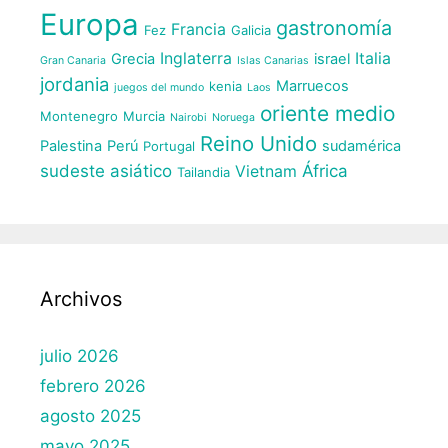
Europa
gastronomía
Francia
Fez
Galicia
Inglaterra
Italia
Grecia
israel
Gran Canaria
Islas Canarias
jordania
Marruecos
kenia
juegos del mundo
Laos
oriente medio
Montenegro
Murcia
Nairobi
Noruega
Reino Unido
Palestina
Perú
sudamérica
Portugal
sudeste asiático
África
Vietnam
Tailandia
Archivos
julio 2026
febrero 2026
agosto 2025
mayo 2025