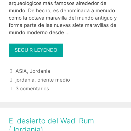
arqueológicos más famosos alrededor del
mundo. De hecho, es denominada a menudo
como la octava maravilla del mundo antiguo y
forma parte de las nuevas siete maravillas del
mundo moderno desde …
La
SEGUIR LEYENDO
ciudad
de
Categorías
ASIA
,
Jordania
Petra,
Etiquetas
Jordania
jordania
,
oriente medio
3 comentarios
El desierto del Wadi Rum
(Jordania)