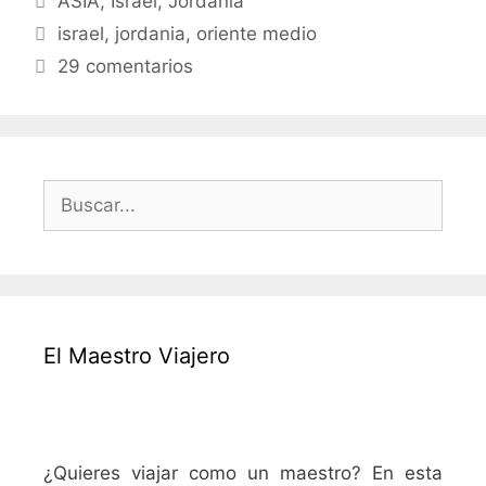
ASIA
,
Israel
,
Jordania
frontera
Etiquetas
de
israel
,
jordania
,
oriente medio
Jordania
29 comentarios
a
Israel
vía
King
Buscar:
Hussein
bridge
(Allenby)
El Maestro Viajero
¿Quieres viajar como un maestro? En esta