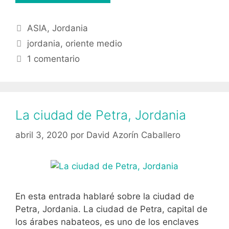
bañarse
gratis
Categorías
ASIA
,
Jordania
en
Etiquetas
el
jordania
,
oriente medio
Mar
1 comentario
Muerto,
Jordania
La ciudad de Petra, Jordania
abril 3, 2020
por
David Azorín Caballero
En esta entrada hablaré sobre la ciudad de
Petra, Jordania. La ciudad de Petra, capital de
los árabes nabateos, es uno de los enclaves