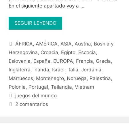
En el siguiente apartado voy a …
Juegos
SEGUIR LEYENDO
y
deportes
Categorías
ÁFRICA
,
AMÉRICA
,
ASIA
,
Austria
,
Bosnia y
populares
y
Herzegovina
,
Croacia
,
Egipto
,
Escocia
,
tradicionales
Eslovenia
,
España
,
EUROPA
,
Francia
,
Grecia
,
del
Inglaterra
,
Irlanda
,
Israel
,
Italia
,
Jordania
,
mundo
Marruecos
,
Montenegro
,
Noruega
,
Palestina
,
Polonia
,
Portugal
,
Tailandia
,
Vietnam
Etiquetas
juegos del mundo
2 comentarios