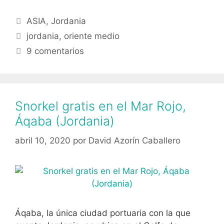
3
Categorías
ASIA
,
Jordania
días
Etiquetas
jordania
,
oriente medio
9 comentarios
Snorkel gratis en el Mar Rojo,
Áqaba (Jordania)
abril 10, 2020
por
David Azorín Caballero
Áqaba, la única ciudad portuaria con la que