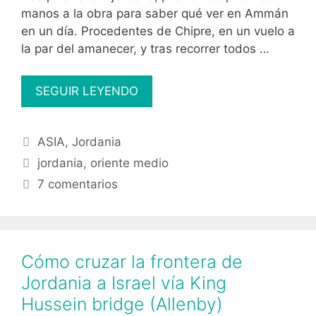
manos a la obra para saber qué ver en Ammán
en un día. Procedentes de Chipre, en un vuelo a
la par del amanecer, y tras recorrer todos …
Qué
SEGUIR LEYENDO
ver
en
Categorías
ASIA
,
Jordania
Ammán
Etiquetas
en
jordania
,
oriente medio
un
7 comentarios
día
Cómo cruzar la frontera de
Jordania a Israel vía King
Hussein bridge (Allenby)