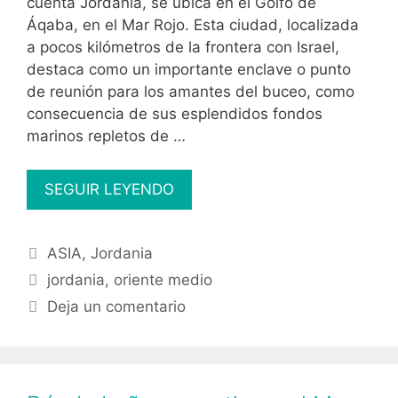
cuenta Jordania, se ubica en el Golfo de
Áqaba, en el Mar Rojo. Esta ciudad, localizada
a pocos kilómetros de la frontera con Israel,
destaca como un importante enclave o punto
de reunión para los amantes del buceo, como
consecuencia de sus esplendidos fondos
marinos repletos de …
Snorkel
SEGUIR LEYENDO
gratis
en
Categorías
ASIA
,
Jordania
el
Etiquetas
Mar
jordania
,
oriente medio
Rojo,
Deja un comentario
Áqaba
(Jordania)