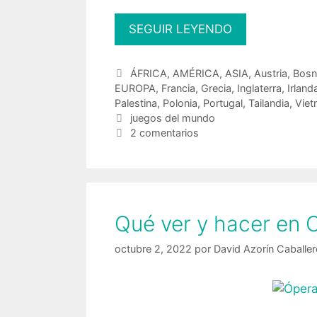
Juegos
SEGUIR LEYENDO
y
deportes
Categorías
ÁFRICA
,
AMÉRICA
,
ASIA
,
Austria
,
Bosn
populares
EUROPA
,
Francia
,
Grecia
,
Inglaterra
,
Irland
y
Palestina
,
Polonia
,
Portugal
,
Tailandia
,
Vie
tradicionales
Etiquetas
juegos del mundo
2 comentarios
del
mundo
Qué ver y hacer en 
octubre 2, 2022
por
David Azorín Caballe