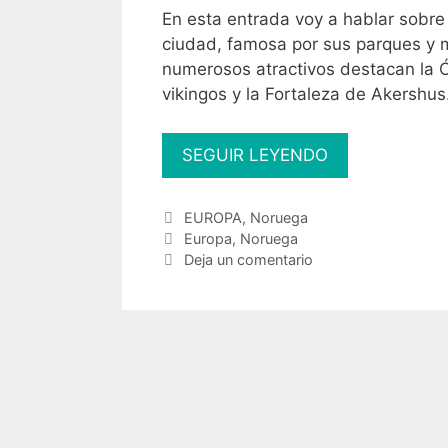
En esta entrada voy a hablar sobre 
ciudad, famosa por sus parques y mu
numerosos atractivos destacan la Ó
vikingos y la Fortaleza de Akershus
Qué
SEGUIR LEYENDO
ver
y
Categorías
EUROPA
,
Noruega
hacer
Etiquetas
Europa
,
Noruega
en
Deja un comentario
Oslo