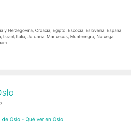
ia y Herzegovina
,
Croacia
,
Egipto
,
Escocia
,
Eslovenia
,
España
,
a
,
Israel
,
Italia
,
Jordania
,
Marruecos
,
Montenegro
,
Noruega
,
tnam
Oslo
ro