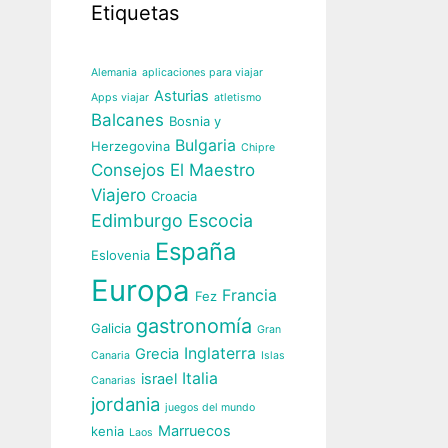
Etiquetas
Alemania
aplicaciones para viajar
Asturias
Apps viajar
atletismo
Balcanes
Bosnia y
Bulgaria
Herzegovina
Chipre
Consejos El Maestro
Viajero
Croacia
Edimburgo
Escocia
España
Eslovenia
Europa
Francia
Fez
gastronomía
Galicia
Gran
Inglaterra
Grecia
Canaria
Islas
Italia
israel
Canarias
jordania
juegos del mundo
Marruecos
kenia
Laos