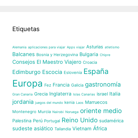
Etiquetas
Asturias
Alemania
aplicaciones para viajar
Apps viajar
atletismo
Balcanes
Bulgaria
Bosnia y Herzegovina
Chipre
Consejos El Maestro Viajero
Croacia
España
Edimburgo
Escocia
Eslovenia
Europa
gastronomía
Francia
Fez
Galicia
Inglaterra
Italia
Grecia
israel
Gran Canaria
Islas Canarias
jordania
Marruecos
kenia
juegos del mundo
Laos
oriente medio
Montenegro
Murcia
Nairobi
Noruega
Reino Unido
Palestina
Perú
sudamérica
Portugal
sudeste asiático
África
Vietnam
Tailandia