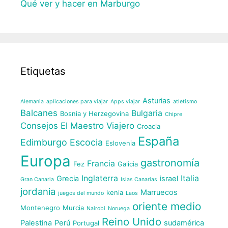
Qué ver y hacer en Marburgo
Etiquetas
Asturias
Alemania
aplicaciones para viajar
Apps viajar
atletismo
Balcanes
Bulgaria
Bosnia y Herzegovina
Chipre
Consejos El Maestro Viajero
Croacia
España
Edimburgo
Escocia
Eslovenia
Europa
gastronomía
Francia
Fez
Galicia
Inglaterra
Italia
Grecia
israel
Gran Canaria
Islas Canarias
jordania
Marruecos
kenia
juegos del mundo
Laos
oriente medio
Montenegro
Murcia
Nairobi
Noruega
Reino Unido
Palestina
Perú
sudamérica
Portugal