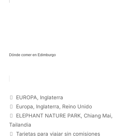
Dónde comer en Edimburgo
Categorías
EUROPA
,
Inglaterra
Etiquetas
Europa
,
Inglaterra
,
Reino Unido
ELEPHANT NATURE PARK, Chiang Mai,
Tailandia
Tarjetas para viajar sin comisiones