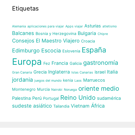
Etiquetas
Asturias
Alemania
aplicaciones para viajar
Apps viajar
atletismo
Balcanes
Bulgaria
Bosnia y Herzegovina
Chipre
Consejos El Maestro Viajero
Croacia
España
Edimburgo
Escocia
Eslovenia
Europa
gastronomía
Francia
Fez
Galicia
Inglaterra
Italia
Grecia
israel
Gran Canaria
Islas Canarias
jordania
Marruecos
kenia
juegos del mundo
Laos
oriente medio
Montenegro
Murcia
Nairobi
Noruega
Reino Unido
Palestina
Perú
sudamérica
Portugal
sudeste asiático
África
Vietnam
Tailandia