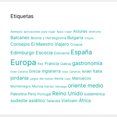
Etiquetas
Asturias
Alemania
aplicaciones para viajar
Apps viajar
atletismo
Balcanes
Bulgaria
Bosnia y Herzegovina
Chipre
Consejos El Maestro Viajero
Croacia
España
Edimburgo
Escocia
Eslovenia
Europa
gastronomía
Francia
Fez
Galicia
Inglaterra
Italia
Grecia
israel
Gran Canaria
Islas Canarias
jordania
Marruecos
kenia
juegos del mundo
Laos
oriente medio
Montenegro
Murcia
Nairobi
Noruega
Reino Unido
Palestina
Perú
sudamérica
Portugal
sudeste asiático
África
Vietnam
Tailandia