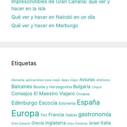
Imprescindibles de Gran Canaria: qué ver y
hacer en la isla
Qué ver y hacer en Nairobi en un día
Qué ver y hacer en Marburgo
Etiquetas
Asturias
Alemania
aplicaciones para viajar
Apps viajar
atletismo
Balcanes
Bulgaria
Bosnia y Herzegovina
Chipre
Consejos El Maestro Viajero
Croacia
España
Edimburgo
Escocia
Eslovenia
Europa
gastronomía
Francia
Fez
Galicia
Inglaterra
Italia
Grecia
israel
Gran Canaria
Islas Canarias