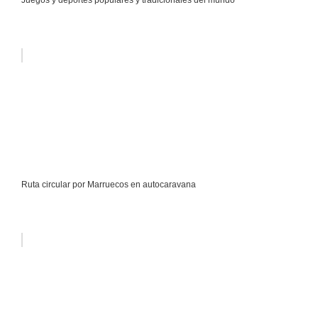
Juegos y deportes populares y tradicionales del mundo
Ruta circular por Marruecos en autocaravana