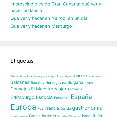
Imprescindibles de Gran Canaria: qué ver y
hacer en la isla
Qué ver y hacer en Nairobi en un día
Qué ver y hacer en Marburgo
Etiquetas
Asturias
Alemania
aplicaciones para viajar
Apps viajar
atletismo
Balcanes
Bulgaria
Bosnia y Herzegovina
Chipre
Consejos El Maestro Viajero
Croacia
España
Edimburgo
Escocia
Eslovenia
Europa
gastronomía
Francia
Fez
Galicia
Inglaterra
Italia
Grecia
israel
Gran Canaria
Islas Canarias