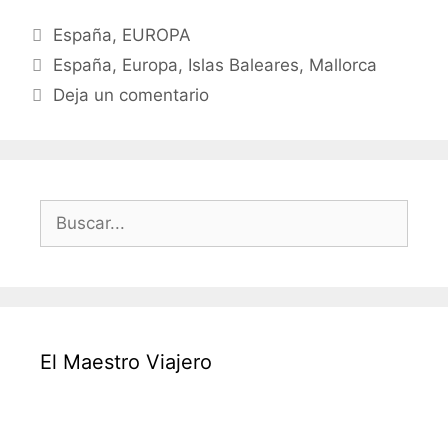
que
Categorías
España
,
EUROPA
no
Etiquetas
te
España
,
Europa
,
Islas Baleares
,
Mallorca
puedes
Deja un comentario
perder
en
Mallorca
Buscar:
El Maestro Viajero