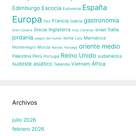
España
Edimburgo
Escocia
Eslovenia
Europa
gastronomía
Francia
Fez
Galicia
Inglaterra
Italia
Grecia
israel
Gran Canaria
Islas Canarias
jordania
Marruecos
kenia
juegos del mundo
Laos
oriente medio
Montenegro
Murcia
Nairobi
Noruega
Reino Unido
Palestina
Perú
sudamérica
Portugal
sudeste asiático
África
Vietnam
Tailandia
Archivos
julio 2026
febrero 2026