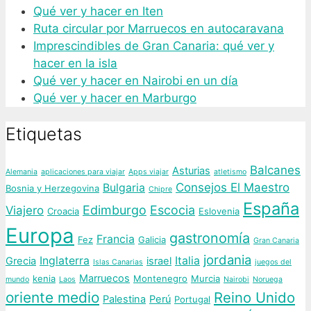
Qué ver y hacer en Iten
Ruta circular por Marruecos en autocaravana
Imprescindibles de Gran Canaria: qué ver y
hacer en la isla
Qué ver y hacer en Nairobi en un día
Qué ver y hacer en Marburgo
Etiquetas
Balcanes
Asturias
Alemania
aplicaciones para viajar
Apps viajar
atletismo
Consejos El Maestro
Bulgaria
Bosnia y Herzegovina
Chipre
España
Edimburgo
Escocia
Viajero
Croacia
Eslovenia
Europa
gastronomía
Francia
Fez
Galicia
Gran Canaria
jordania
Inglaterra
Italia
Grecia
israel
Islas Canarias
juegos del
Marruecos
kenia
Montenegro
Murcia
mundo
Laos
Nairobi
Noruega
oriente medio
Reino Unido
Palestina
Perú
Portugal